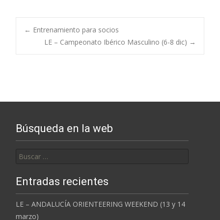
Post
←
Entrenamiento para socios
LE – Campeonato Ibérico Masculino (6-8 dic)
→
navigation
Búsqueda en la web
Buscar:
Entradas recientes
LE – ANDALUCÍA ORIENTEERING WEEKEND (13 y 14
marzo)