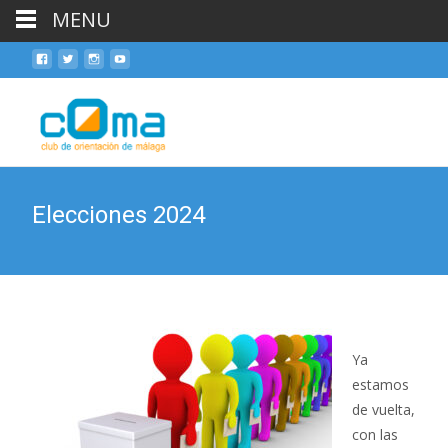
MENU
Skip
to
cont
Elecciones 2024
Ya
estamos
de vuelta,
con las