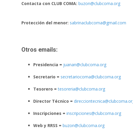
Contacta con CLUB COMA:
buzon@clubcoma.org
Protección del menor:
sabrinaclubcoma@gmail.com
Otros emails:
Presidencia =
juanan@clubcoma.org
Secretario =
secretariocoma@clubcoma.org
Tesorero =
tesoreria@clubcoma.org
Director Técnico =
direcciontecnica@clubcoma.or
Inscripciones =
inscripciones@clubcoma.org
Web y RRSS =
buzon@clubcoma.org