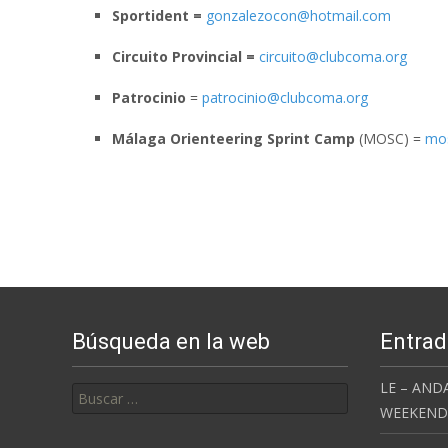
Sportident =
gonzalezocon@hotmail.com
Circuito Provincial =
circuito@clubcoma.org
Patrocinio
=
patrocinio@clubcoma.org
Málaga Orienteering Sprint Camp
(MOSC) =
mo
Búsqueda en la web
Entrad
Buscar:
LE – AND
WEEKEND 