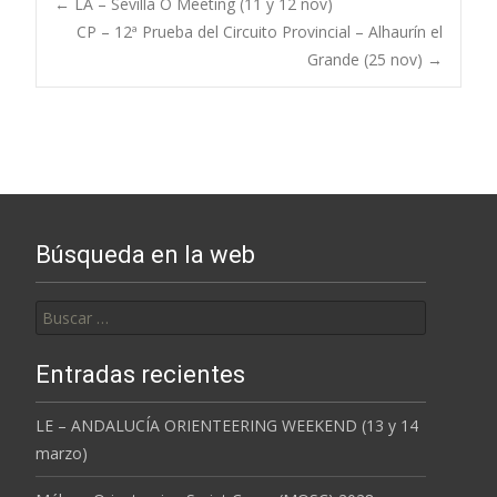
Post
←
LA – Sevilla O Meeting (11 y 12 nov)
CP – 12ª Prueba del Circuito Provincial – Alhaurín el
Grande (25 nov)
→
navigation
Búsqueda en la web
Buscar:
Entradas recientes
LE – ANDALUCÍA ORIENTEERING WEEKEND (13 y 14
marzo)