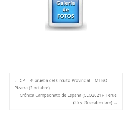
Post
←
CP – 4ª prueba del Circuito Provincial – MTBO –
Pizarra (2 octubre)
Crónica Campeonato de España (CEO2021)- Teruel
navigation
(25 y 26 septiembre)
→