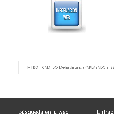
Post
←
MTBO – CAMTBO Media distancia (APLAZADO al 22 
navigation
Búsqueda en la web
Entrad