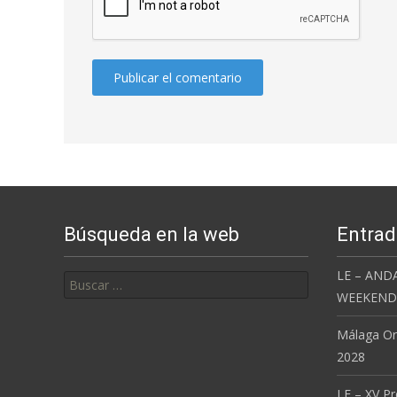
Búsqueda en la web
Entrad
Buscar:
LE – AND
WEEKEND 
Málaga Or
2028
LE – XV P