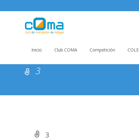
Skip
to
Inicio
Club COMA
Competición
COLE
content
3
3