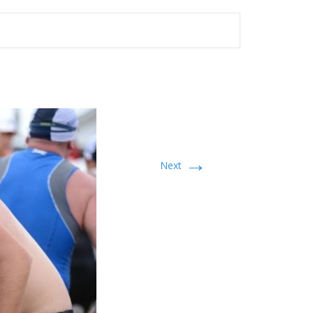
→
Next