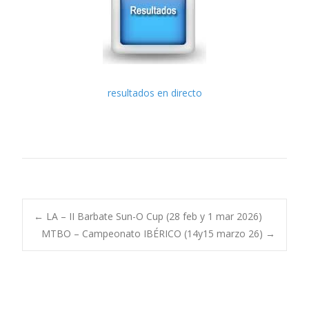
resultados en directo
Post
←
LA – II Barbate Sun-O Cup (28 feb y 1 mar 2026)
MTBO – Campeonato IBÉRICO (14y15 marzo 26)
→
navigation