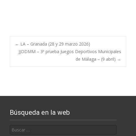
Post
←
LA – Granada (28 y 29 marzo 2026)
JJDDMM – 3ª prueba Juegos Deportivos Municipales
de Málaga – (9 abril)
→
navigation
Búsqueda en la web
Buscar: