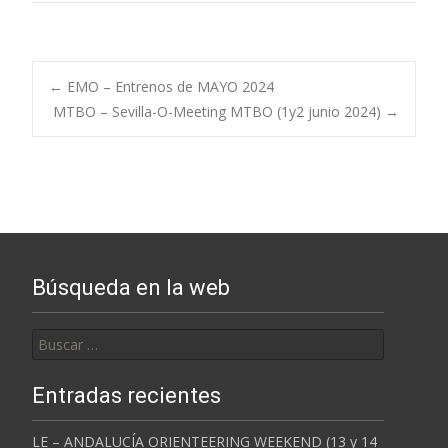
Post
←
EMO – Entrenos de MAYO 2024
MTBO – Sevilla-O-Meeting MTBO (1y2 junio 2024)
→
navigation
Búsqueda en la web
Buscar:
Entradas recientes
LE – ANDALUCÍA ORIENTEERING WEEKEND (13 y 14