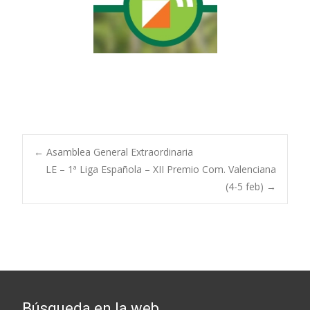
Post
←
Asamblea General Extraordinaria
LE – 1ª Liga Española – XII Premio Com. Valenciana
(4-5 feb)
→
navigation
Búsqueda en la web