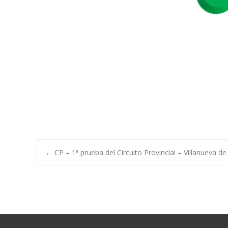
Post
←
CP – 1ª prueba del Circuito Provincial – Villanueva d
navigation