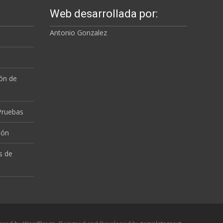
Web desarrollada por:
Antonio Gonzalez
a
ión de
 Pruebas
ión
s de