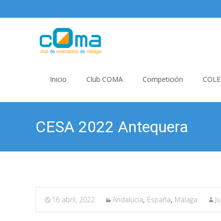
Skip
to
Inicio
Club COMA
Competición
COLE
content
CESA 2022 Antequera
16 abril, 2022
Andalucía
,
España
,
Málaga
J