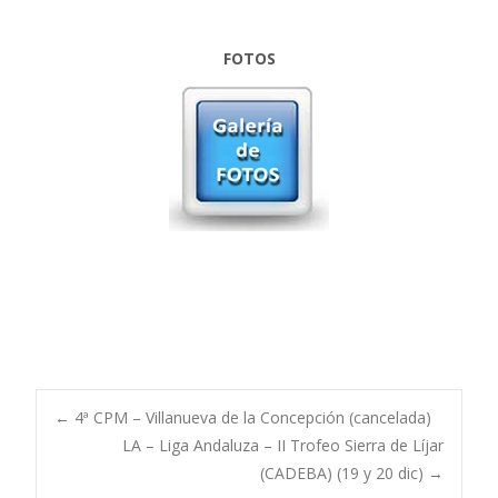
FOTOS
Post
←
4ª CPM – Villanueva de la Concepción (cancelada)
LA – Liga Andaluza – II Trofeo Sierra de Líjar
(CADEBA) (19 y 20 dic)
→