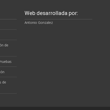
Web desarrollada por:
Antonio Gonzalez
a
ión de
 Pruebas
ión
s de