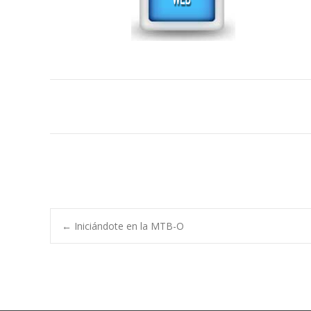
Post
←
Iniciándote en la MTB-O
navigation