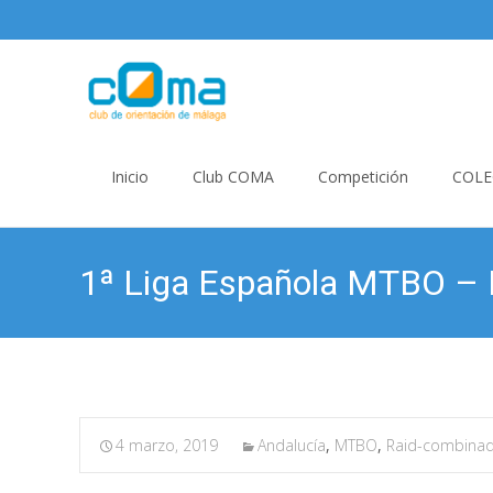
Skip
to
Inicio
Club COMA
Competición
COLE
content
1ª Liga Española MTBO – La
4 marzo, 2019
Andalucía
,
MTBO
,
Raid-combina