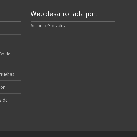
Web desarrollada por:
Antonio Gonzalez
a
ión de
 Pruebas
ión
s de