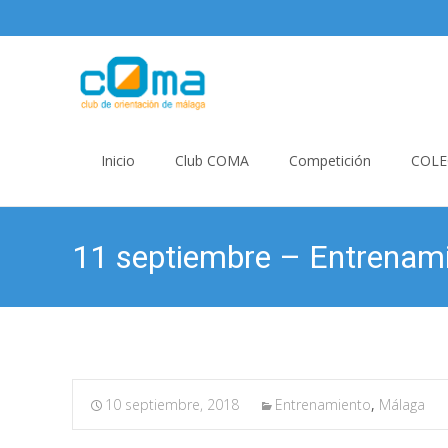
Skip
to
Inicio
Club COMA
Competición
COLE
content
11 septiembre – Entrenam
10 septiembre, 2018
Entrenamiento
,
Málaga