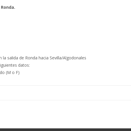
n
Ronda.
en la salida de Ronda hacia Sevilla/Algodonales
iguientes datos:
do (M o F)