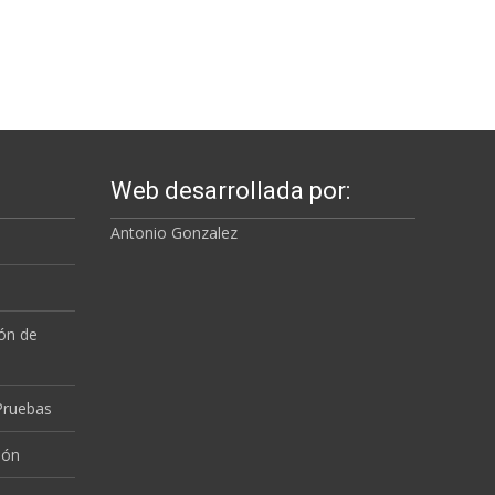
Web desarrollada por:
Antonio Gonzalez
a
ión de
 Pruebas
ión