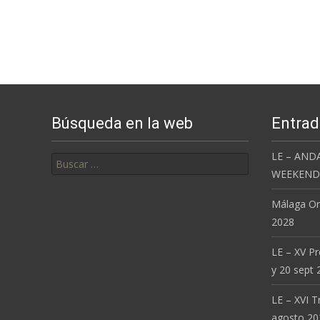
Búsqueda en la web
Entrad
Buscar:
LE – AND
WEEKEND 
Málaga Or
2028
LE – XV P
y 20 sept 
LE – XVI T
agosto 20