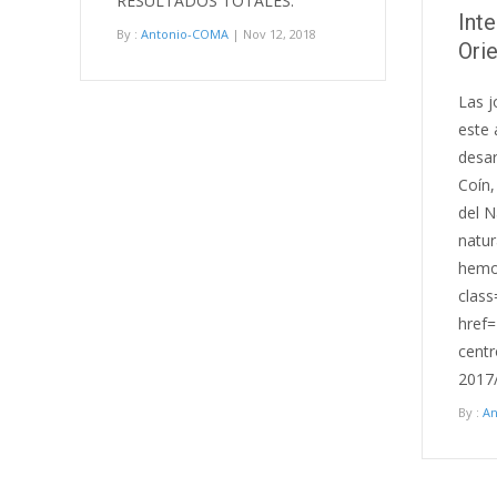
RESULTADOS TOTALES:
Int
By :
Antonio-COMA
| Nov 12, 2018
Ori
Las j
este 
desar
Coín,
del N
natur
hemo
clas
href=
centr
2017/
By :
A