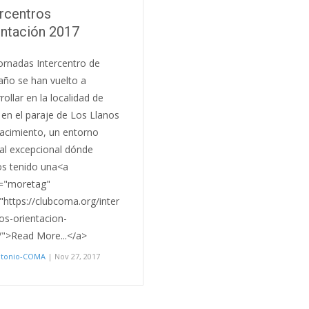
ercentros
entación 2017
ornadas Intercentro de
año se han vuelto a
rollar en la localidad de
 en el paraje de Los Llanos
acimiento, un entorno
al excepcional dónde
s tenido una<a
s="moretag"
"https://clubcoma.org/inter
os-orientacion-
">Read More...</a>
ntonio-COMA
| Nov 27, 2017