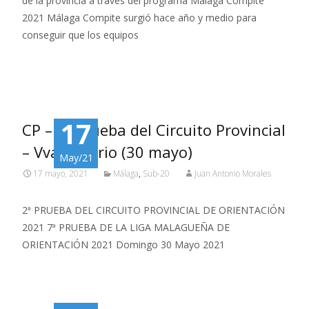
de la provincia a través del programa Málaga Compite
2021 Málaga Compite surgió hace año y medio para
conseguir que los equipos
Read More…
17
CP – 2ª prueba del Circuito Provincial
– Vva Rosario (30 mayo)
May/21
17 mayo, 2021
Málaga
,
Sub-20
Juan Antonio Morales
2ª PRUEBA DEL CIRCUITO PROVINCIAL DE ORIENTACIÓN
2021 7ª PRUEBA DE LA LIGA MALAGUEÑA DE
ORIENTACIÓN 2021 Domingo 30 Mayo 2021