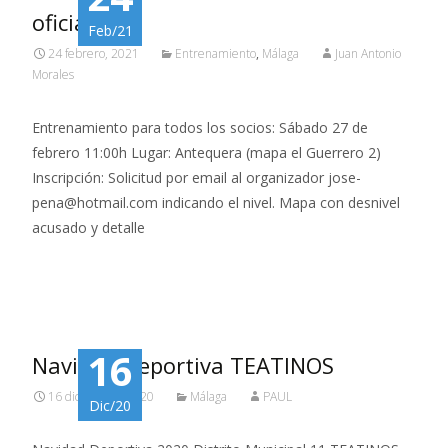
oficiales
Feb/21
24 febrero, 2021
Entrenamiento
,
Málaga
Juan Antonio
Morales
Entrenamiento para todos los socios: Sábado 27 de
febrero 11:00h Lugar: Antequera (mapa el Guerrero 2)
Inscripción: Solicitud por email al organizador jose-
pena@hotmail.com indicando el nivel. Mapa con desnivel
acusado y detalle
Read More…
16
Navidad Deportiva TEATINOS
16 diciembre, 2020
Málaga
PAUL
Dic/20