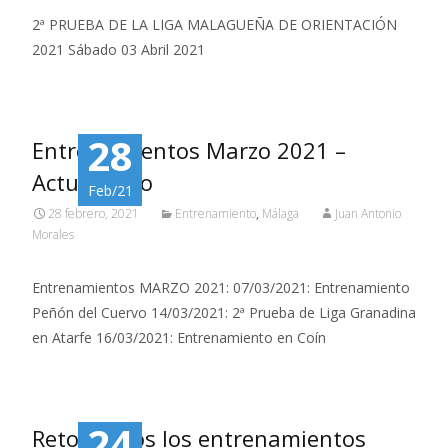
2ª PRUEBA DE LA LIGA MALAGUEÑA DE ORIENTACIÓN
2021 Sábado 03 Abril 2021
28
Entrenamientos Marzo 2021 –
Actualizado
Feb/21
28 febrero, 2021
Entrenamiento
,
Málaga
Juan Antonio
Morales
Entrenamientos MARZO 2021: 07/03/2021: Entrenamiento
Peñón del Cuervo 14/03/2021: 2ª Prueba de Liga Granadina
en Atarfe 16/03/2021: Entrenamiento en Coín
24
Retomamos los entrenamientos