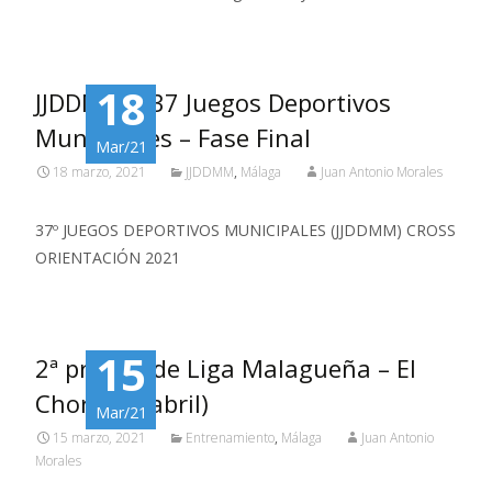
18
JJDDMM – 37 Juegos Deportivos
Municipales – Fase Final
Mar/21
18 marzo, 2021
JJDDMM
,
Málaga
Juan Antonio Morales
37º JUEGOS DEPORTIVOS MUNICIPALES (JJDDMM) CROSS
ORIENTACIÓN 2021
15
2ª prueba de Liga Malagueña – El
Chorro (3 abril)
Mar/21
15 marzo, 2021
Entrenamiento
,
Málaga
Juan Antonio
Morales