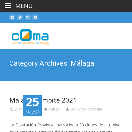
MENU
Skip
to
cont
Category Archives: Málaga
25
Málaga Compite 2021
25 mayo, 2021
Málaga
Juan Antonio Morales
May/21
La Diputación Provincial patrocina a 33 clubes de alto nivel