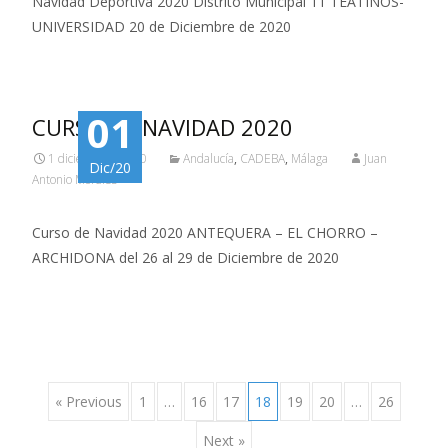
Navidad Deportiva 2020 Distrito Municipal 11 TEATINOS-
UNIVERSIDAD 20 de Diciembre de 2020
01
CURSO DE NAVIDAD 2020
1 diciembre, 2020
Andalucía
,
CADEBA
,
Málaga
Juan
Dic/20
Antonio Morales
Curso de Navidad 2020 ANTEQUERA – EL CHORRO –
ARCHIDONA del 26 al 29 de Diciembre de 2020
Posts
« Previous
1
…
16
17
18
19
20
…
26
Next »