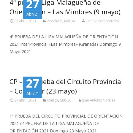
27
4ª prueba Liga Malagueña de
Orientación – Las Mimbres (9 mayo)
Abr/21
27 abril, 2021
Andalucía
,
Málaga
Juan Antonio Morales
4ª PRUEBA DE LA LIGA MALAGUEÑA DE ORIENTACIÓN
2021 InterProvincial «Las Mimbres» (Granada) Domingo 9
Mayo 2021
27
CP – 1ª prueba del Circuito Provincial
– Colmenar (23 mayo)
Abr/21
27 abril, 2021
Málaga
,
Sub-20
Juan Antonio Morales
1ª PRUEBA DEL CIRCUITO PROVINCIAL DE ORIENTACIÓN
2021 6ª PRUEBA DE LA LIGA MALAGUEÑA DE
ORIENTACIÓN 2021 Domingo 23 Mayo 2021