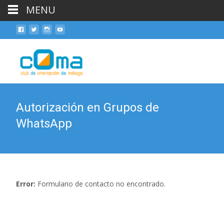
MENU
Skip
to
cont
Autorización en Grupos de
WhatsApp
Error:
Formulario de contacto no encontrado.