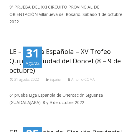
9ª PRUEBA DEL XXI CIRCUITO PROVINCIAL DE
ORIENTACIÓN Villanueva del Rosario. Sábado 1 de octubre
2022.
31
LE – 6ª Liga Española – XV Trofeo
Quijotes. Ciudad del Doncel (8 – 9 de
Ago/22
octubre)
31 agosto, 2022
España
Antonio-COMA
6ª prueba Liga Española de Orientación Sigüenza
(GUADALAJARA). 8 y 9 de octubre 2022