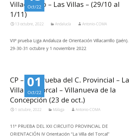
Villacarrillo – Las Villas – (29/10 al
Oct/22
1/11)
13 octubre, 2022
Andalucía
Antonio-COMA
VIIª prueba Liga Andaluza de Orientación Villacarrillo (Jaén).
29-30-31 octubre y 1 noviembre 2022
01
CP – 11ª prueba del C. Provincial – La
Villa del Torcal – Villanueva de la
Oct/22
Concepción (23 de oct.)
1 octubre, 2022
Málaga
Antonio-COMA
11ª PRUEBA DEL XXI CIRCUITO PROVINCIAL DE
ORIENTACIÓN IV Orientación “La Villa del Torcal”