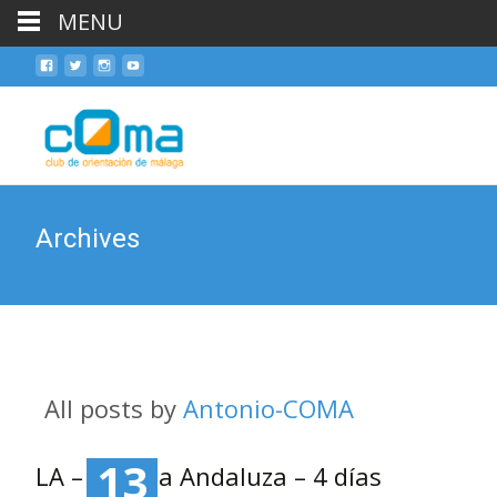
MENU
Skip
to
cont
Archives
All posts by
Antonio-COMA
13
LA – VII Liga Andaluza – 4 días