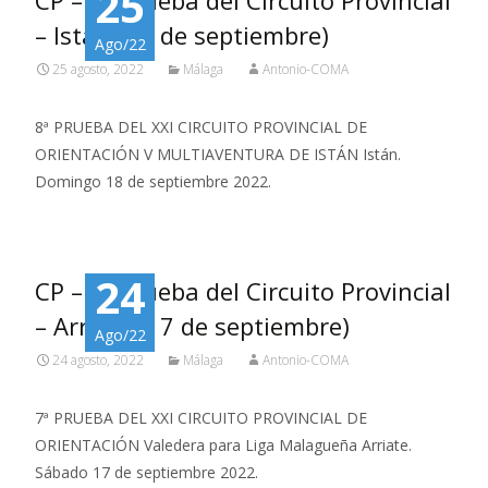
25
CP – 8ª prueba del Circuito Provincial
– Istán (18 de septiembre)
Ago/22
25 agosto, 2022
Málaga
Antonio-COMA
8ª PRUEBA DEL XXI CIRCUITO PROVINCIAL DE
ORIENTACIÓN V MULTIAVENTURA DE ISTÁN Istán.
Domingo 18 de septiembre 2022.
24
CP – 7ª prueba del Circuito Provincial
– Arriate (17 de septiembre)
Ago/22
24 agosto, 2022
Málaga
Antonio-COMA
7ª PRUEBA DEL XXI CIRCUITO PROVINCIAL DE
ORIENTACIÓN Valedera para Liga Malagueña Arriate.
Sábado 17 de septiembre 2022.