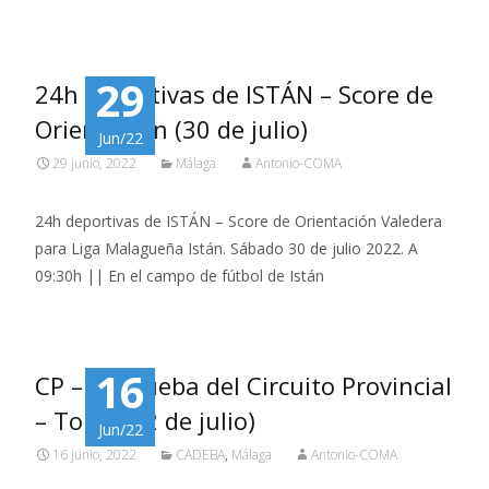
29
24h deportivas de ISTÁN – Score de
Orientación (30 de julio)
Jun/22
29 junio, 2022
Málaga
Antonio-COMA
24h deportivas de ISTÁN – Score de Orientación Valedera
para Liga Malagueña Istán. Sábado 30 de julio 2022. A
09:30h || En el campo de fútbol de Istán
16
CP – 6ª prueba del Circuito Provincial
– Torrox (2 de julio)
Jun/22
16 junio, 2022
CADEBA
,
Málaga
Antonio-COMA