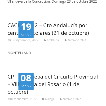
Villanueva de la Concepción. Domingo 23 de octubre 2022.
19
CACEO 2022 – Cto Andalucía por
centros escolares (21 de octubre)
Sep/22
19 septiembre, 2022
Andalucía
Antonio-COMA
MONTELLANO
08
CP – 9ª prueba del Circuito Provincial
– Villanueva del Rosario (1 de
Sep/22
octubre)
8 septiembre, 2022
Málaga
Antonio-COMA