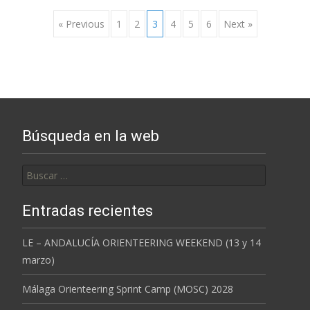
Posts
« Previous
1
2
3
4
5
6
Next »
navigation
Búsqueda en la web
Buscar:
Entradas recientes
LE – ANDALUCÍA ORIENTEERING WEEKEND (13 y 14
marzo)
Málaga Orienteering Sprint Camp (MOSC) 2028